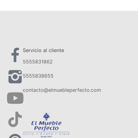
Servicio al cliente
5555831862
5555838655
contacto@elmuebleperfecto.com