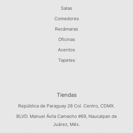
Salas
Comedores
Recámaras
CURIO EMBASSY II CORNER
Oficinas
$
114,400.00
$
68,640.00
Acentos
→
Ver detalles
Tapetes
Tiendas
República de Paraguay 28 Col. Centro, CDMX.
BLVD. Manuel Ávila Camacho #69, Naucalpan de
Juárez, Méx.