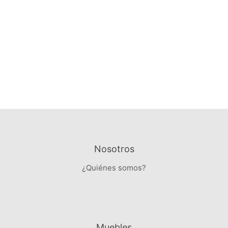
CONSOLA ST JAMES VINTAGE GRIS
$
27,170.00
$
17,660.50
→
Ver detalles
Nosotros
¿Quiénes somos?
Muebles