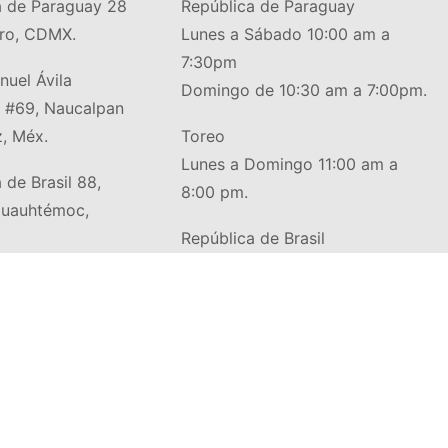
a de Paraguay 28
República de Paraguay
tro, CDMX.
Lunes a Sábado 10:00 am a
7:30pm
uel Ávila
Domingo de 10:30 am a 7:00pm.
#69, Naucalpan
, Méx.
Toreo
Lunes a Domingo 11:00 am a
 de Brasil 88,
8:00 pm.
Cuauhtémoc,
República de Brasil
Lunes a Sábado de 10:00 am a
7:30 pm
Domingo 10:30 am a 7:00 pm.
Av
rollado por
Baffler