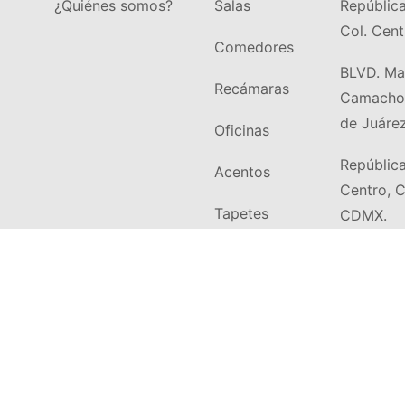
¿Quiénes somos?
Salas
Repúblic
Col. Cen
Comedores
BLVD. Man
Recámaras
Camacho 
de Juárez
Oficinas
República
Acentos
Centro, 
Tapetes
CDMX.
@ 2022. El Mueble Perfecto. Todos los derechos reservados | Sitio desar