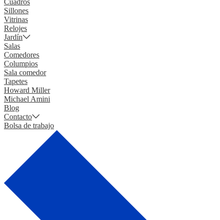
Cuadros
Sillones
Vitrinas
Relojes
Jardín
Salas
Comedores
Columpios
Sala comedor
Tapetes
Howard Miller
Michael Amini
Blog
Contacto
Bolsa de trabajo